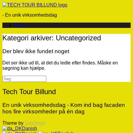
Gå
til
- En unik virksomhedsdag
indhold
Menu
Kategori arkiver:
Uncategorized
Der blev ikke fundet noget
Det ser ikke ud til, at det du ledte efter findes. Måske en
søgning kan hjælpe.
Søg
efter:
Tech Tour Billund
En unik virksomhedsdag - Kom ind bag facaden
hos fire virksomheder på én dag
Theme by
SiteOrigin
Danish