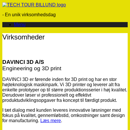
Gå
til
- En unik virksomhedsdag
indhold
Menu
Virksomheder
DAVINCI 3D A/S
Engineering og 3D print
DAVINCI 3D er førende inden for 3D print og har en stor
højteknologisk maskinpark. Vi 3D printer og leverer alt fra
enkelte prototyper op til større produktionsserier i høj kvalitet.
Derudover løser vi professionelt og effektivt
produktudviklingsopgaver fra koncept til færdigt produkt.
I tæt dialog med kunden leveres innovative løsninger med
fokus på kvalitet, gennemløbstid, omkostninger samt design
for manufacturing.
Læs mere
.