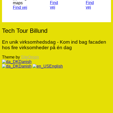
Find
Find
vej
vej
Find vej
Tech Tour Billund
En unik virksomhedsdag - Kom ind bag facaden
hos fire virksomheder på én dag
Theme by
SiteOrigin
Danish
Danish
English