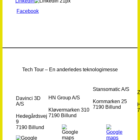
LinkedIn
Facebook
Tech Tour – En anderledes teknologimesse
Stansomatic A/S
Z
HN Group A/S
Davinci 3D
Kornmarken 25
A/S
H
7190 Billund
Kløvermarken 310
7
7190 Billund
Hedegårdsvej
9
7190 Billund